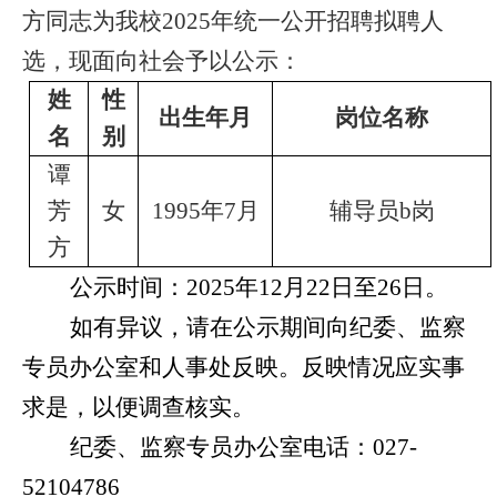
方
同志为我校
2025
年统一公开招聘拟聘人
选，现面向社会予以公示：
姓
性
出生年月
岗位名称
名
别
谭
芳
女
1995
年
7
月
辅导员
b
岗
方
公示时间：2025年12月22日至26日。
如有异议，请在公示期间向纪委、监察
专员办公室和人事处反映。反映情况应实事
求是，以便调查核实。
纪委、监察专员办公室电话：027-
52104786